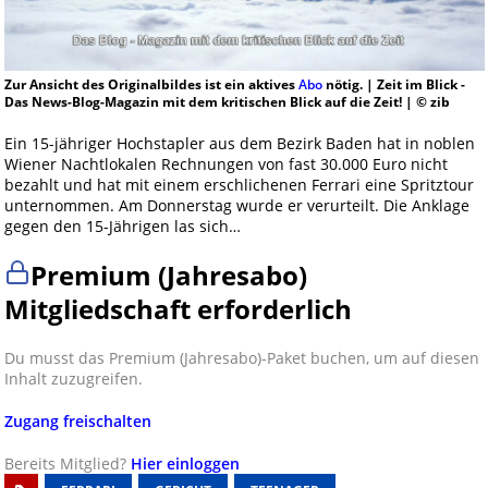
Zur Ansicht des Originalbildes ist ein aktives
Abo
nötig. | Zeit im Blick -
Das News-Blog-Magazin mit dem kritischen Blick auf die Zeit! | © zib
Ein 15-jähriger Hochstapler aus dem Bezirk Baden hat in noblen
Wiener Nachtlokalen Rechnungen von fast 30.000 Euro nicht
bezahlt und hat mit einem erschlichenen Ferrari eine Spritztour
unternommen. Am Donnerstag wurde er verurteilt. Die Anklage
gegen den 15-Jährigen las sich…
Premium (Jahresabo)
Mitgliedschaft erforderlich
Du musst das Premium (Jahresabo)-Paket buchen, um auf diesen
Inhalt zuzugreifen.
Zugang freischalten
Bereits Mitglied?
Hier einloggen