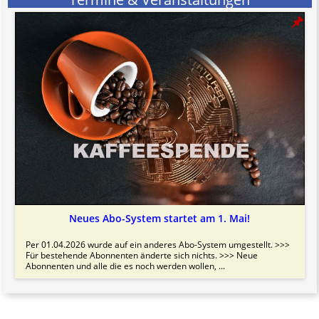
informativen Charakter.
Bitte beachten Sie in dem Zusammenhang auch unsere
AGB
.
Neues Abo-System startet am 1. Mai!
Per 01.04.2026 wurde auf ein anderes Abo-System umgestellt. >>>
Für bestehende Abonnenten änderte sich nichts. >>> Neue
Abonnenten und alle die es noch werden wollen, ...