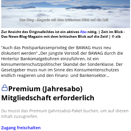
Zur Ansicht des Originalbildes ist ein aktives
Abo
nötig. | Zeit im Blick -
Das News-Blog-Magazin mit dem kritischen Blick auf die Zeit! | © zib
“Auch das Postsparkassenprivileg der BAWAG muss neu
diskutiert werden” „Der jüngste Vorstoß der BAWAG durch die
Hintertür Bankomatgebühren einzuführen, ist ein
konsumentenschutzpolitischer Skandal der Sonderklasse. Der
Gesetzgeber muss nun im Sinne des Konsumentenschutzes
endlich reagieren und den Finanz- und Bankensektor…
Premium (Jahresabo)
Mitgliedschaft erforderlich
Du musst das Premium (Jahresabo)-Paket buchen, um auf diesen
Inhalt zuzugreifen.
Zugang freischalten