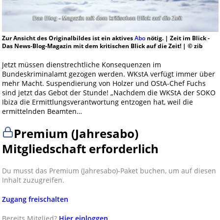
Zur Ansicht des Originalbildes ist ein aktives
Abo
nötig. | Zeit im Blick -
Das News-Blog-Magazin mit dem kritischen Blick auf die Zeit! | © zib
Jetzt müssen dienstrechtliche Konsequenzen im
Bundeskriminalamt gezogen werden. WKstA verfügt immer über
mehr Macht. Suspendierung von Holzer und OStA-Chef Fuchs
sind jetzt das Gebot der Stunde! „Nachdem die WKStA der SOKO
Ibiza die Ermittlungsverantwortung entzogen hat, weil die
ermittelnden Beamten…
Premium (Jahresabo)
Mitgliedschaft erforderlich
Du musst das Premium (Jahresabo)-Paket buchen, um auf diesen
Inhalt zuzugreifen.
Zugang freischalten
Bereits Mitglied?
Hier einloggen