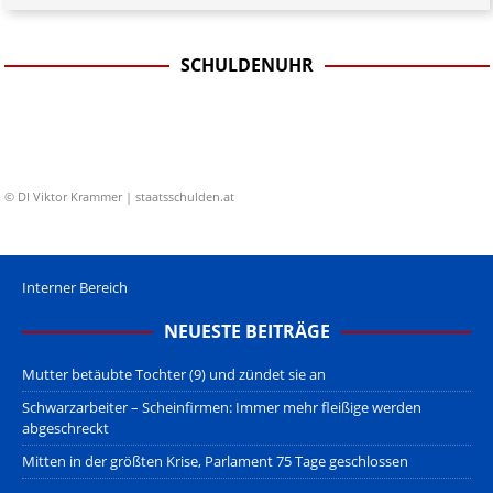
SCHULDENUHR
© DI Viktor Krammer | staatsschulden.at
Interner Bereich
NEUESTE BEITRÄGE
Mutter betäubte Tochter (9) und zündet sie an
Schwarzarbeiter – Scheinfirmen: Immer mehr fleißige werden
abgeschreckt
Mitten in der größten Krise, Parlament 75 Tage geschlossen