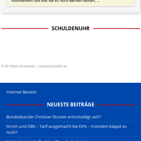
Abonnenten und alle die es noch werden wollen, ...
SCHULDENUHR
© DI Viktor Krammer | staatsschulden.at
Interner Bereich
NEUESTE BEITRÄGE
Bundeskanzler Christian Stocker entschuldigt sich?
Strom und OBS – Tarif ausgemacht bei EVN – trotzdem klappt es
nicht?