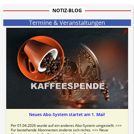
hat aufgrund der nicht Vertrags-gebundenen Wirksamkeit hpts.
informativen Charakter.
NOTIZ-BLOG
Bitte beachten Sie in dem Zusammenhang auch unsere
AGB
.
Termine & Veranstaltungen
Neues Abo-System startet am 1. Mai!
Per 01.04.2026 wurde auf ein anderes Abo-System umgestellt. >>>
Für bestehende Abonnenten änderte sich nichts. >>> Neue