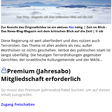
Zur Ansicht des Originalbildes ist ein aktives
Abo
nötig. | Zeit im Blick -
Das News-Blog-Magazin mit dem kritischen Blick auf die Zeit! | © zib
Diese Regierung ist weit überfordert und dies nützen auch
Terroristen. Das Thema ist alles andere als neu, außer
Worthülsen ist nichts geschehen. Verbot des politischen Islam ist
längst überfällig. Die heutigen Terrordrohungen gegenüber
Gerichten, der Israelitische Kultusgemeinde und der MA56…
Premium (Jahresabo)
Mitgliedschaft erforderlich
Du musst das Premium (Jahresabo)-Paket buchen, um auf diesen
Inhalt zuzugreifen.
Zugang freischalten