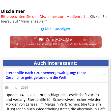
Disclaimer
Bitte beachten Sie den Disclaimer zum Medienrecht.
Klicken Sie
hierzu auf "Mehr anzeigen"
Mehr anzeigen
UPDATE: § 17 ECG seit 16.02.2024
weggefallen.
Zum FORUM »
Wir lassen den Disclaimertext dennoch so stehen, bis sich die
Jetzt im Forum für Presse, PR & Multi-MEDIEN mitreden!
Justiz im klaren ist, wodurch dieser und etliche weitere, damit
zusammenhängende Paragrafen ersetzt werden. Dzt. herrscht
auch in dem Bereich rechtsfreier Raum. D.h. noch mehr
Auch interessant:
Spielraum für das sog. "Richterrecht", welches alleine aufgrund
schwammiger Gesetze gewisse Parteien bevorzugen kann.
Sterbehilfe nach Gruppenvergewaltigung: Diese
Wir verweisen hiermit auf den
Ausschluss der Verantwortlichkeit bei
Geschichte geht gerade um die Welt
Links
und betonen ausdrücklich, dass wir die im Abs. 1 des § 17 ECG
genannte Überprüfung etwaiger Rechtswidrigkeit im verlinkten Inhalt
14. Juni 2026
nicht immer gewährleisten können.
Update: 14. 6. 2026: Nun schlägt die Gesellschaft zurück
Die Betreiber und die Autoren dieser Website sind weder Juristen, noch
und verlangt Sterbehilfe für Schwerstverbrecher, wie den
beschäftigen sie solche, dürfen und können daher
keine
Mörder von Larissa. Im Magazin Verbrechen: (die tote am
Rechtsgutachten über externen Content
erstellen.
Fluss) reden auch Wiederholungstäter, die abermals in Haft
Der Pflicht gem. Abs. 2, § 17 ECG kommen wir erst nach Einlangen