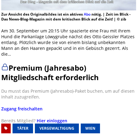
Zur Ansicht des Originalbildes ist ein aktives
Abo
nötig. | Zeit im Blick -
Das News-Blog-Magazin mit dem kritischen Blick auf die Zeit! | © zib
Am 30. September um 20:15 Uhr spazierte eine Frau mit ihrem
Hund die Parkanlage Löwygrube nächst des Otto Geissler Platzes
entlang. Plötzlich wurde sie von einem bislang unbekannten
Mann an den Haaren gepackt und in ein Gebüsch gezerrt. Als
die…
Premium (Jahresabo)
Mitgliedschaft erforderlich
Du musst das Premium (Jahresabo)-Paket buchen, um auf diesen
Inhalt zuzugreifen.
Zugang freischalten
Bereits Mitglied?
Hier einloggen
TÄTER
VERGEWALTIGUNG
WIEN