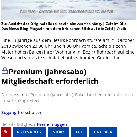
Zur Ansicht des Originalbildes ist ein aktives
Abo
nötig. | Zeit im Blick -
Das News-Blog-Magazin mit dem kritischen Blick auf die Zeit! | © zib
Eine 23-Jährige aus dem Bezirk Rohrbach stürzte am 21. Oktober
2019 zwischen 23:30 Uhr und 1:30 Uhr vom ca. acht bis zehn
Meter hohen Balkon ihrer Wohnung im Bezirk Rohrbach auf eine
Wiese und verletzte sich dabei unbestimmten Grades. Ihr…
Premium (Jahresabo)
Mitgliedschaft erforderlich
Du musst das Premium (Jahresabo)-Paket buchen, um auf diesen
Inhalt zuzugreifen.
Zugang freischalten
Bereits Mitglied?
Hier einloggen
ROTES KREUZ
STURZ
TOT
UNGLÜCK