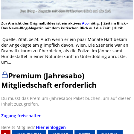
Zur Ansicht des Originalbildes ist ein aktives
Abo
nötig. | Zeit im Blick -
Das News-Blog-Magazin mit dem kritischen Blick auf die Zeit! | © zib
Quelle, Zitat, oe24: Auch wenn er ein paar Monate Haft bekam –
der Angeklagte am glimpflich davon. Wien. Die Szenerie war an
Dramatik kaum zu überbieten, als die Polizei im Jänner samt
Hundestaffel in einer Notunterkunft in Unterdöbling anrückte,
um…
Premium (Jahresabo)
Mitgliedschaft erforderlich
Du musst das Premium (Jahresabo)-Paket buchen, um auf diesen
Inhalt zuzugreifen.
Zugang freischalten
Bereits Mitglied?
Hier einloggen