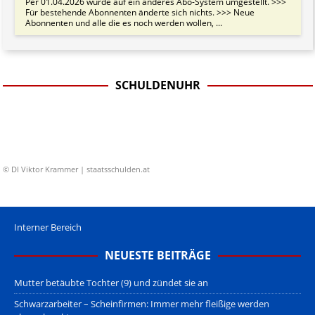
Per 01.04.2026 wurde auf ein anderes Abo-System umgestellt. >>>
Für bestehende Abonnenten änderte sich nichts. >>> Neue
Abonnenten und alle die es noch werden wollen, ...
SCHULDENUHR
© DI Viktor Krammer | staatsschulden.at
Interner Bereich
NEUESTE BEITRÄGE
Mutter betäubte Tochter (9) und zündet sie an
Schwarzarbeiter – Scheinfirmen: Immer mehr fleißige werden