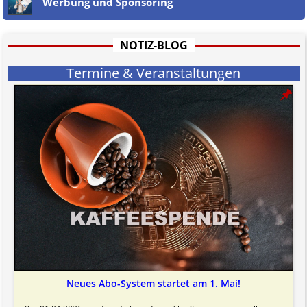
Werbung und Sponsoring
Jener Disclaimer soll sich nicht über gültiges Recht hinwegsetzen und
hat aufgrund der nicht Vertrags-gebundenen Wirksamkeit hpts.
informativen Charakter.
Bitte beachten Sie in dem Zusammenhang auch unsere
AGB
.
NOTIZ-BLOG
Termine & Veranstaltungen
Neues Abo-System startet am 1. Mai!