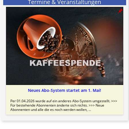
Termine & Veranstaltungen
Bitte beachten Sie in dem Zusammenhang auch unsere
AGB
.
Neues Abo-System startet am 1. Mai!
Per 01.04.2026 wurde auf ein anderes Abo-System umgestellt. >>>
Für bestehende Abonnenten änderte sich nichts. >>> Neue
Abonnenten und alle die es noch werden wollen, ...