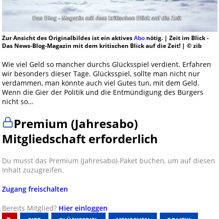
Zur Ansicht des Originalbildes ist ein aktives
Abo
nötig. | Zeit im Blick -
Das News-Blog-Magazin mit dem kritischen Blick auf die Zeit! | © zib
Wie viel Geld so mancher durchs Glücksspiel verdient. Erfahren
wir besonders dieser Tage. Glücksspiel, sollte man nicht nur
verdammen, man könnte auch viel Gutes tun, mit dem Geld.
Wenn die Gier der Politik und die Entmündigung des Bürgers
nicht so…
Premium (Jahresabo)
Mitgliedschaft erforderlich
Du musst das Premium (Jahresabo)-Paket buchen, um auf diesen
Inhalt zuzugreifen.
Zugang freischalten
Bereits Mitglied?
Hier einloggen