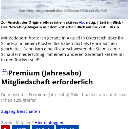
Zur Ansicht des Originalbildes ist ein aktives
Abo
nötig. | Zeit im Blick -
Das News-Blog-Magazin mit dem kritischen Blick auf die Zeit! | © zib
Mit Bedauern hörte ich gerade in Aktuell in Österreich über ihr
Schicksal in einem Kloster. Sie haben dort als Lehrmädchen
gearbeitet. Dann kam eine Klosterschwester, die Sie mit einer
Schaufel niederschlug, mit einem anderen Gartenartikel (Heinl),
in den Rücken stieß!…
Premium (Jahresabo)
Mitgliedschaft erforderlich
Du musst das Premium (Jahresabo)-Paket buchen, um auf diesen
Inhalt zuzugreifen.
Zugang freischalten
Bereits Mitglied?
Hier einloggen