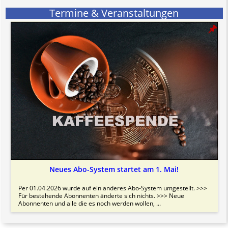
informativen Charakter.
Termine & Veranstaltungen
Bitte beachten Sie in dem Zusammenhang auch unsere
AGB
.
Neues Abo-System startet am 1. Mai!
Per 01.04.2026 wurde auf ein anderes Abo-System umgestellt. >>>
Für bestehende Abonnenten änderte sich nichts. >>> Neue
Abonnenten und alle die es noch werden wollen, ...