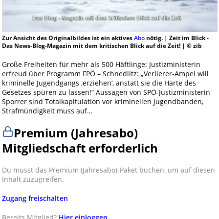
Zur Ansicht des Originalbildes ist ein aktives
Abo
nötig. | Zeit im Blick -
Das News-Blog-Magazin mit dem kritischen Blick auf die Zeit! | © zib
Große Freiheiten für mehr als 500 Häftlinge: Justizministerin
erfreud über Programm FPÖ – Schnedlitz: „Verlierer-Ampel will
kriminelle Jugendgangs ‚erziehen‘, anstatt sie die Härte des
Gesetzes spüren zu lassen!“ Aussagen von SPÖ-Justizministerin
Sporrer sind Totalkapitulation vor kriminellen Jugendbanden,
Strafmündigkeit muss auf…
Premium (Jahresabo)
Mitgliedschaft erforderlich
Du musst das Premium (Jahresabo)-Paket buchen, um auf diesen
Inhalt zuzugreifen.
Zugang freischalten
Bereits Mitglied?
Hier einloggen