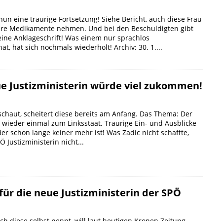
 nun eine traurige Fortsetzung! Siehe Bericht, auch diese Frau
re Medikamente nehmen. Und bei den Beschuldigten gibt
eine Anklageschrift! Was einem nur sprachlos
at, hat sich nochmals wiederholt! Archiv: 30. 1....
ue Justizministerin würde viel zukommen!
chaut, scheitert diese bereits am Anfang. Das Thema: Der
 wieder einmal zum Linksstaat. Traurige Ein- und Ausblicke
der schon lange keiner mehr ist! Was Zadic nicht schaffte,
 Justizministerin nicht...
 für die neue Justizministerin der SPÖ
ich diese selbst nennt, will laut heutigen Kronen Zeitung