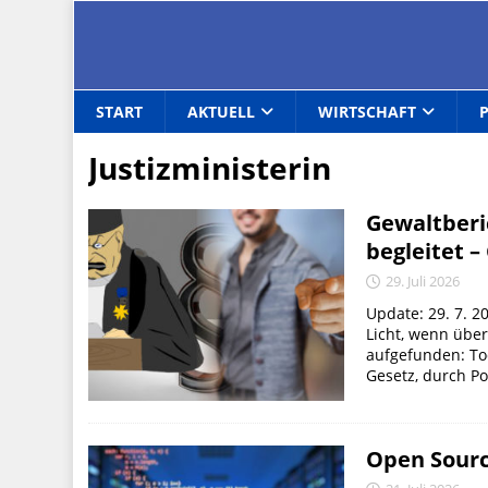
START
AKTUELL
WIRTSCHAFT
Justizministerin
Gewaltberi
begleitet –
29. Juli 2026
Update: 29. 7. 
Licht, wenn übe
aufgefunden: Toc
Gesetz, durch Pol
Open Sourc