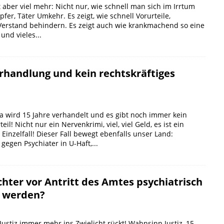
gt aber viel mehr: Nicht nur, wie schnell man sich im Irrtum
fer, Täter Umkehr. Es zeigt, wie schnell Vorurteile,
Verstand behindern. Es zeigt auch wie krankmachend so eine
und vieles...
erhandlung und kein rechtskräftiges
 da wird 15 Jahre verhandelt und es gibt noch immer kein
teil! Nicht nur ein Nervenkrimi, viel, viel Geld, es ist ein
 Einzelfall! Dieser Fall bewegt ebenfalls unser Land:
gegen Psychiater in U-Haft,...
chter vor Antritt des Amtes psychiatrisch
t werden?
Justiz immer mehr ins Zwielicht rückt! Wahnsinn Justiz, 15