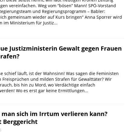
ungen vereinfachen. Weg vom “bösen” Mann! SPÖ-Vorstand
Regierungsteam und Regierungsprogramm – Babler:
ich gemeinsam wieder auf Kurs bringen“ Anna Sporrer wird
 im Ministerium für Justiz...
eue Justizministerin Gewalt gegen Frauen
trafen?
se schief läuft, ist der Wahnsinn! Was sagen die Feministen
n Freisprüchen und milden Strafen für Gewalttäter? Wir
rauch, bis hin zu Mord, wo Verdächtige einfach
erden! Wo es erst gar keine Ermittlungen...
l man sich im Irrtum verlieren kann?
t Berggericht
5