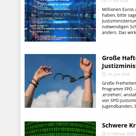
21. Juli 2026
Millionen Euros 
haben, bitte sag
Justizministeriu
notwendigen Schn
anders. Das wirkt
Große Haft
Justizminis
19. Juni 2026
Große Freiheiten
Programm FPÖ – S
‚erziehen‘, anst
von SPÖ-Justizmi
Jugendbanden, S
Schwere Kri
9. Februar 2026