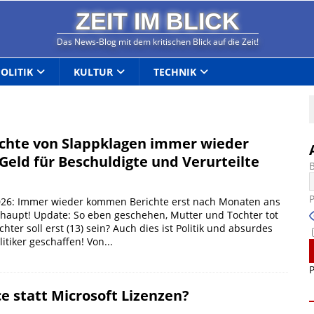
ZEIT IM BLICK
Das News-Blog mit dem kritischen Blick auf die Zeit!
POLITIK
KULTUR
TECHNIK
chte von Slappklagen immer wieder
 Geld für Beschuldigte und Verurteilte
2026: Immer wieder kommen Berichte erst nach Monaten ans
rhaupt! Update: So eben geschehen, Mutter und Tochter tot
hter soll erst (13) sein? Auch dies ist Politik und absurdes
itiker geschaffen! Von...
P
e statt Microsoft Lizenzen?