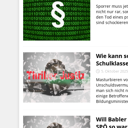
Sporrer muss je
nicht nur rar, s
den Tod eines ps
sind schockieren
Wie kann s
Schulklass
5. Oktober 202
Masturbieren vor
Unschuldsvermut
man sich nicht 
einige Betroffen
Bildungsminister
Will Babler 
SPÖ so war