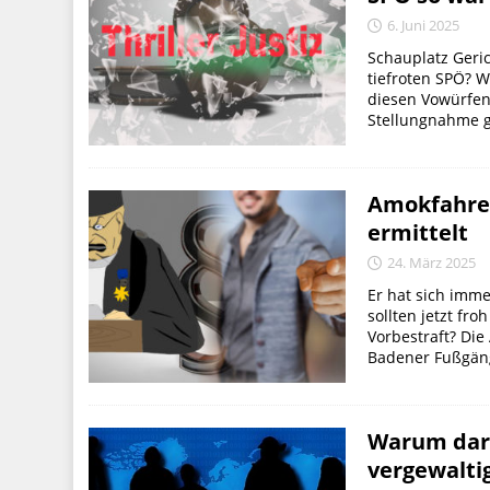
6. Juni 2025
Schauplatz Gerich
tiefroten SPÖ? W
diesen Vowürfen
Stellungnahme g
Amokfahrer
ermittelt
24. März 2025
Er hat sich imm
sollten jetzt fr
Vorbestraft? Di
Badener Fußgäng
Warum darf
vergewaltig