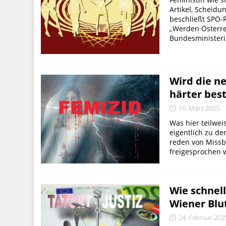
Artikel, Scheid
beschließt SPÖ-
„Werden Österre
Bundesministerin
Wird die n
härter bes
10. März 2025
Was hier teilwei
eigentlich zu de
reden von Missb
freigesprochen w
Wie schnel
Wiener Blu
24. Februar 202