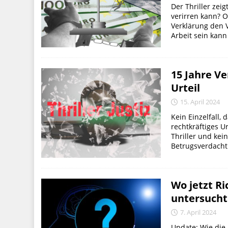
Der Thriller zei
verirren kann? Op
Verklärung den 
Arbeit sein kann 
15 Jahre V
Urteil
15. April 2024
Kein Einzelfall,
rechtkräftiges Ur
Thriller und kein
Betrugsverdacht 
Wo jetzt Ri
untersuch
7. April 2024
Update: Wie die 