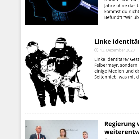
Jahre ohne das Ur
kommst du nicht
Befund”! “Wir ü
Linke Identitä
13. Dezember 2023
Linke Identitäre? Ges
Felbermayr, sondern F
einige Medien und den
Seitenhieb, was mit d
Regierung 
weiterentw