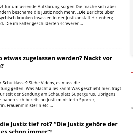
tzt für umfassende Aufklärung sorgen Die mache sich aber
ondern beschäme die Justiz noch mehr. „Die Berichte über
ychisch kranken Insassen in der Justizanstalt Hirtenberg
d. Die im Falter geschilderten schweren...
o etwas zugelassen werden? Nackt vor
e?
5
 Schulklasse? Siehe Videos, es muss die
ung gelten. Was Macht alles kann! Was geschieht hier, fragt
nur seit der Sendung am Schauplatz Supergurus. Übrigens
e haben sich bereits an Justizministerin Sporrer,
in, Frauenministerin etc....
©
die Justiz tief rot? “Die Justiz gehöre der
 es schon immer”!