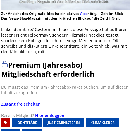
Zur Ansicht des Originalbildes ist ein aktives
Abo
nötig. | Zeit im Blick -
Das News-Blog-Magazin mit dem kritischen Blick auf die Zeit! | © zib
Linke Identitäre? Gestern im Report, diese Aussage hat aufhören
lassen! Nicht Felbermayr, sondern Filzmaier hat dies gesagt,
sondern sein Kollege, der eh für einige Medien und den ORF
schreibt und diskutiert! Linke Identitäre, ein Seitenhieb, was mit
den Klimaklebern, mit…
Premium (Jahresabo)
Mitgliedschaft erforderlich
Du musst das Premium (Jahresabo)-Paket buchen, um auf diesen
Inhalt zuzugreifen.
Zugang freischalten
Bereits Mitglied?
Hier einloggen
IDENTITÄRE
JUSTIZMINISTERIN
KLIMAKLEBER