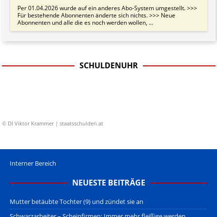
Per 01.04.2026 wurde auf ein anderes Abo-System umgestellt. >>>
Für bestehende Abonnenten änderte sich nichts. >>> Neue
Abonnenten und alle die es noch werden wollen, ...
SCHULDENUHR
© DI Viktor Krammer | staatsschulden.at
Interner Bereich
NEUESTE BEITRÄGE
Mutter betäubte Tochter (9) und zündet sie an
Schwarzarbeiter – Scheinfirmen: Immer mehr fleißige werden