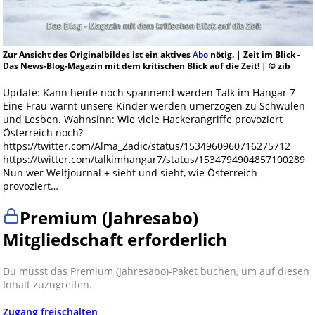
Zur Ansicht des Originalbildes ist ein aktives
Abo
nötig. | Zeit im Blick -
Das News-Blog-Magazin mit dem kritischen Blick auf die Zeit! | © zib
Update: Kann heute noch spannend werden Talk im Hangar 7-
Eine Frau warnt unsere Kinder werden umerzogen zu Schwulen
und Lesben. Wahnsinn: Wie viele Hackerangriffe provoziert
Österreich noch?
https://twitter.com/Alma_Zadic/status/1534960960716275712
https://twitter.com/talkimhangar7/status/1534794904857100289
Nun wer Weltjournal + sieht und sieht, wie Österreich
provoziert…
Premium (Jahresabo)
Mitgliedschaft erforderlich
Du musst das Premium (Jahresabo)-Paket buchen, um auf diesen
Inhalt zuzugreifen.
Zugang freischalten