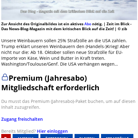
Zur Ansicht des Originalbildes ist ein aktives
Abo
nötig. | Zeit im Blick -
Das News-Blog-Magazin mit dem kritischen Blick auf die Zeit! | © zib
Unsere Weinbauern sollen 25% Strafzölle an die USA zahlen.
Trump erklärt unseren Weinbauern den (Handels-)Krieg! Aber
nicht nur die: Ab 18. Oktober sollen neue Strafzölle für EU-
Importe von Käse, Wein und Butter in Kraft treten.
Washington/Toulouse/Genf. Die USA verhängen wegen…
Premium (Jahresabo)
Mitgliedschaft erforderlich
Du musst das Premium (Jahresabo)-Paket buchen, um auf diesen
Inhalt zuzugreifen.
Zugang freischalten
Bereits Mitglied?
Hier einloggen