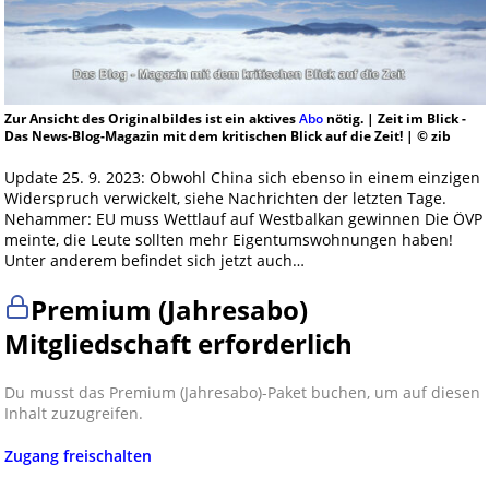
Zur Ansicht des Originalbildes ist ein aktives
Abo
nötig. | Zeit im Blick -
Das News-Blog-Magazin mit dem kritischen Blick auf die Zeit! | © zib
Update 25. 9. 2023: Obwohl China sich ebenso in einem einzigen
Widerspruch verwickelt, siehe Nachrichten der letzten Tage.
Nehammer: EU muss Wettlauf auf Westbalkan gewinnen Die ÖVP
meinte, die Leute sollten mehr Eigentumswohnungen haben!
Unter anderem befindet sich jetzt auch…
Premium (Jahresabo)
Mitgliedschaft erforderlich
Du musst das Premium (Jahresabo)-Paket buchen, um auf diesen
Inhalt zuzugreifen.
Zugang freischalten