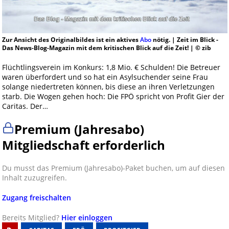
Zur Ansicht des Originalbildes ist ein aktives
Abo
nötig. | Zeit im Blick -
Das News-Blog-Magazin mit dem kritischen Blick auf die Zeit! | © zib
Flüchtlingsverein im Konkurs: 1,8 Mio. € Schulden! Die Betreuer
waren überfordert und so hat ein Asylsuchender seine Frau
solange niedertreten können, bis diese an ihren Verletzungen
starb. Die Wogen gehen hoch: Die FPÖ spricht von Profit Gier der
Caritas. Der…
Premium (Jahresabo)
Mitgliedschaft erforderlich
Du musst das Premium (Jahresabo)-Paket buchen, um auf diesen
Inhalt zuzugreifen.
Zugang freischalten
Bereits Mitglied?
Hier einloggen