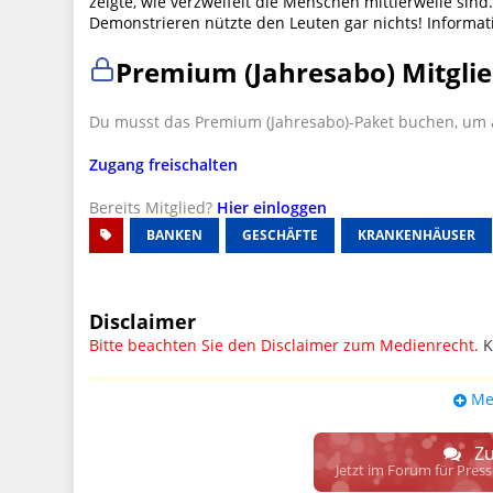
zeigte, wie verzweifelt die Menschen mittlerweile sin
Demonstrieren nützte den Leuten gar nichts! Informat
Premium (Jahresabo) Mitglie
Du musst das Premium (Jahresabo)-Paket buchen, um a
Zugang freischalten
Bereits Mitglied?
Hier einloggen
BANKEN
GESCHÄFTE
KRANKENHÄUSER
Disclaimer
Bitte beachten Sie den Disclaimer zum Medienrecht.
K
UPDATE: § 17 ECG seit 16.02.2024 weg
Me
Wir lassen den Disclaimertext dennoch so stehen, bis s
weitere, damit zusammenhängende Paragrafen ersetzt 
Zu
Raum. D.h. noch mehr Spielraum für das sog. "Richte
Jetzt im Forum für Pres
gewisse Parteien bevorzugen kann.