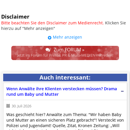
Disclaimer
Bitte beachten Sie den Disclaimer zum Medienrecht.
Klicken Sie
hierzu auf "Mehr anzeigen"
Mehr anzeigen
UPDATE: § 17 ECG seit 16.02.2024
weggefallen.
Zum FORUM »
Wir lassen den Disclaimertext dennoch so stehen, bis sich die
Jetzt im Forum für Presse, PR & Multi-MEDIEN mitreden!
Justiz im klaren ist, wodurch dieser und etliche weitere, damit
zusammenhängende Paragrafen ersetzt werden. Dzt. herrscht
auch in dem Bereich rechtsfreier Raum. D.h. noch mehr
Auch interessant:
Spielraum für das sog. "Richterrecht", welches alleine aufgrund
schwammiger Gesetze gewisse Parteien bevorzugen kann.
Wenn Anwälte ihre Klienten verstecken müssen? Drama
Wir verweisen hiermit auf den
Ausschluss der Verantwortlichkeit bei
rund um Baby und Mutter
Links
und betonen ausdrücklich, dass wir die im Abs. 1 des § 17 ECG
genannte Überprüfung etwaiger Rechtswidrigkeit im verlinkten Inhalt
30. Juli 2026
nicht immer gewährleisten können.
Was geschieht hier? Anwälte zum Thema: "Wir haben Baby
Die Betreiber und die Autoren dieser Website sind weder Juristen, noch
und Mutter an einen sicheren Platz gebracht"! Versteckt von
beschäftigen sie solche, dürfen und können daher
keine
Polizei und Jugendamt! Quelle, Zitat, Kronen Zeitung: „Will
Rechtsgutachten über externen Content
erstellen.