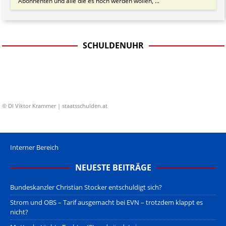
Abonnenten und alle die es noch werden wollen, ...
SCHULDENUHR
© DI Viktor Krammer | staatsschulden.at
Interner Bereich
NEUESTE BEITRÄGE
Bundeskanzler Christian Stocker entschuldigt sich?
Strom und OBS – Tarif ausgemacht bei EVN – trotzdem klappt es
nicht?