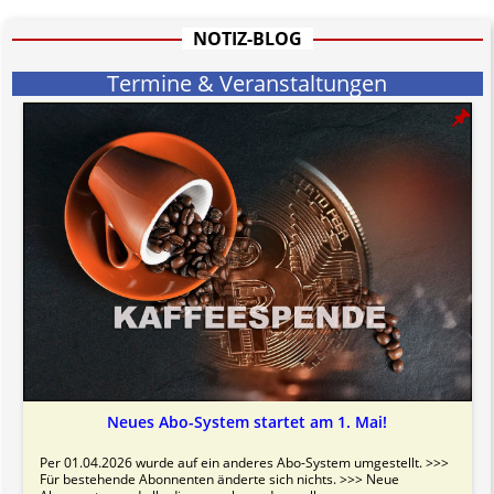
hat aufgrund der nicht Vertrags-gebundenen Wirksamkeit hpts.
informativen Charakter.
NOTIZ-BLOG
Bitte beachten Sie in dem Zusammenhang auch unsere
AGB
.
Termine & Veranstaltungen
Neues Abo-System startet am 1. Mai!
Per 01.04.2026 wurde auf ein anderes Abo-System umgestellt. >>>
Für bestehende Abonnenten änderte sich nichts. >>> Neue