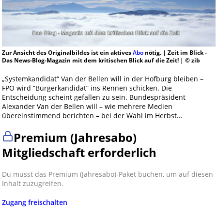
Zur Ansicht des Originalbildes ist ein aktives
Abo
nötig. | Zeit im Blick -
Das News-Blog-Magazin mit dem kritischen Blick auf die Zeit! | © zib
„Systemkandidat“ Van der Bellen will in der Hofburg bleiben –
FPÖ wird “Bürgerkandidat” ins Rennen schicken. Die
Entscheidung scheint gefallen zu sein. Bundespräsident
Alexander Van der Bellen will – wie mehrere Medien
übereinstimmend berichten – bei der Wahl im Herbst…
Premium (Jahresabo)
Mitgliedschaft erforderlich
Du musst das Premium (Jahresabo)-Paket buchen, um auf diesen
Inhalt zuzugreifen.
Zugang freischalten