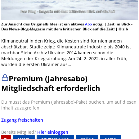
Zur Ansicht des Originalbildes ist ein aktives
Abo
nötig. | Zeit im Blick -
Das News-Blog-Magazin mit dem kritischen Blick auf die Zeit! | © zib
Klimaneutral in den Krieg, die Kosten sind für niemanden
abschätzbar. Studie zeigt: Klimaneutrale Industrie bis 2040 ist
machbar Siehe Archiv Ukraine: 2014 kamen schon die
Meldungen der Kriegsdrohung. Am 24. 2. 2022, in aller Früh,
wurden die ersten Ukrainer aus…
Premium (Jahresabo)
Mitgliedschaft erforderlich
Du musst das Premium (Jahresabo)-Paket buchen, um auf diesen
Inhalt zuzugreifen.
Zugang freischalten
Bereits Mitglied?
Hier einloggen