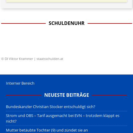
SCHULDENUHR
© DI Viktor Krammer | staatsschulden.at
Interner Bereich
NEUESTE BEITRÄGE
Bundeskanzler Christian Stocker entschuldigt sich?
Strom und OBS – Tarif ausgemacht bei EVN – trotzdem klappt es
nicht?
Mutter betäubte Tochter (9) und zündet sie an