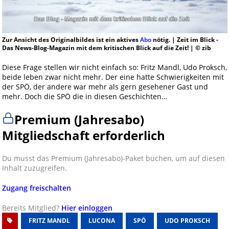
Zur Ansicht des Originalbildes ist ein aktives
Abo
nötig. | Zeit im Blick -
Das News-Blog-Magazin mit dem kritischen Blick auf die Zeit! | © zib
Diese Frage stellen wir nicht einfach so: Fritz Mandl, Udo Proksch,
beide leben zwar nicht mehr. Der eine hatte Schwierigkeiten mit
der SPÖ, der andere war mehr als gern gesehener Gast und
mehr. Doch die SPÖ die in diesen Geschichten…
Premium (Jahresabo)
Mitgliedschaft erforderlich
Du musst das Premium (Jahresabo)-Paket buchen, um auf diesen
Inhalt zuzugreifen.
Zugang freischalten
Bereits Mitglied?
Hier einloggen
FRITZ MANDL
LUCONA
SPÖ
UDO PROKSCH