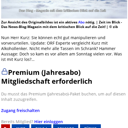
Zur Ansicht des Originalbildes ist ein aktives
Abo
nötig. | Zeit im Blick -
Das News-Blog-Magazin mit dem kritischen Blick auf die Zeit! | © zib
Nun Herr Kurz: Sie können echt gut manipulieren und
vorverurteilen. Update: ORF Experte vergleicht Kurz mit
Alkohollenker. Nicht mehr alle Tassen im Schrank? Hammer
Aussage: Doch so kam es vor allem am Sonntag vielen vor. Was
ist mit Kurz los?…
Premium (Jahresabo)
Mitgliedschaft erforderlich
Du musst das Premium (Jahresabo)-Paket buchen, um auf diesen
Inhalt zuzugreifen.
Zugang freischalten
Bereits Mitglied?
Hier einloggen