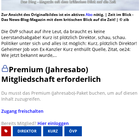
Zur Ansicht des Originalbildes ist ein aktives
Abo
nötig. | Zeit im Blick -
Das News-Blog-Magazin mit dem kritischen Blick auf die Zeit! | © zib
Die ÖVP schaut auf ihre Leut, da braucht es keine
Leerstandsabgabe! Kurz ist plötzlich Direktor, schau, schau.
Politiker unter sich und alles ist möglich: Kurz, plötzlich Direktor!
Geheimer Job von Ex-Kanzler Kurz enthüllt Quelle, Zitat, oe24:
Wie jetzt bekannt wurde,…
Premium (Jahresabo)
Mitgliedschaft erforderlich
Du musst das Premium (Jahresabo)-Paket buchen, um auf diesen
Inhalt zuzugreifen.
Zugang freischalten
Bereits Mitglied?
Hier einloggen
DIREKTOR
KURZ
ÖVP