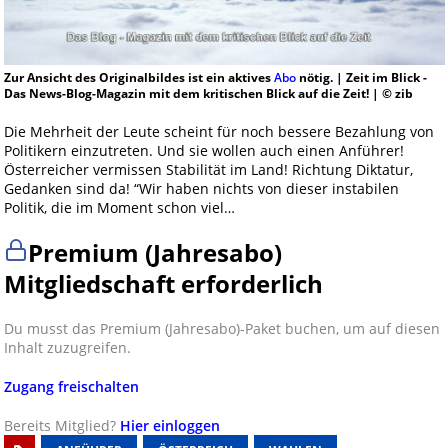
Zur Ansicht des Originalbildes ist ein aktives
Abo
nötig. | Zeit im Blick -
Das News-Blog-Magazin mit dem kritischen Blick auf die Zeit! | © zib
Die Mehrheit der Leute scheint für noch bessere Bezahlung von
Politikern einzutreten. Und sie wollen auch einen Anführer!
Österreicher vermissen Stabilität im Land! Richtung Diktatur,
Gedanken sind da! “Wir haben nichts von dieser instabilen
Politik, die im Moment schon viel…
Premium (Jahresabo)
Mitgliedschaft erforderlich
Du musst das Premium (Jahresabo)-Paket buchen, um auf diesen
Inhalt zuzugreifen.
Zugang freischalten
Bereits Mitglied?
Hier einloggen