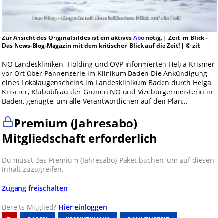
Zur Ansicht des Originalbildes ist ein aktives
Abo
nötig. | Zeit im Blick -
Das News-Blog-Magazin mit dem kritischen Blick auf die Zeit! | © zib
NÖ Landeskliniken -Holding und ÖVP informierten Helga Krismer
vor Ort über Pannenserie im Klinikum Baden Die Ankündigung
eines Lokalaugenscheins im Landesklinikum Baden durch Helga
Krismer, Klubobfrau der Grünen NÖ und Vizebürgermeisterin in
Baden, genügte, um alle Verantwortlichen auf den Plan…
Premium (Jahresabo)
Mitgliedschaft erforderlich
Du musst das Premium (Jahresabo)-Paket buchen, um auf diesen
Inhalt zuzugreifen.
Zugang freischalten
Bereits Mitglied?
Hier einloggen