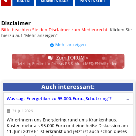
BADEN
KRANKENHAUS
PANNENSERIE
Disclaimer
Bitte beachten Sie den Disclaimer zum Medienrecht.
Klicken Sie
hierzu auf "Mehr anzeigen"
Mehr anzeigen
UPDATE: § 17 ECG seit 16.02.2024
weggefallen.
Zum FORUM »
Wir lassen den Disclaimertext dennoch so stehen, bis sich die
Jetzt im Forum für Presse, PR & Multi-MEDIEN mitreden!
Justiz im klaren ist, wodurch dieser und etliche weitere, damit
zusammenhängende Paragrafen ersetzt werden. Dzt. herrscht
auch in dem Bereich rechtsfreier Raum. D.h. noch mehr
Auch interessant:
Spielraum für das sog. "Richterrecht", welches alleine aufgrund
schwammiger Gesetze gewisse Parteien bevorzugen kann.
Was sagt Energetiker zu 95.000-Euro-„Schutzring“?
Wir verweisen hiermit auf den
Ausschluss der Verantwortlichkeit bei
Links
und betonen ausdrücklich, dass wir die im Abs. 1 des § 17 ECG
31. Juli 2026
genannte Überprüfung etwaiger Rechtswidrigkeit im verlinkten Inhalt
Wir erinnern uns Energiering rund ums Krankenhaus.
nicht immer gewährleisten können.
Kosten mehr als 95.000 Euro und eine heiße Diskussion am
Die Betreiber und die Autoren dieser Website sind weder Juristen, noch
11. Juni 2019 Er ist erkrankt und jetzt ist auch schon dieses
beschäftigen sie solche, dürfen und können daher
keine