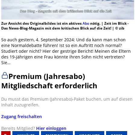
Zur Ansicht des Originalbildes ist ein aktives
Abo
nötig. | Zeit im Blick -
Das News-Blog-Magazin mit dem kritischen Blick auf die Zeit! | © zib
So auch gestern, 4. September 2024: Und da kann man schon
eine Normaldebatte führen! Ist so ein Auftritt noch normal?
Studiert oder nicht? Hier der gestrige Bericht! Meinen die Eltern
des 19-jährigen eine Frau könnte ihren Sohn nicht vertreten?
Sie…
Premium (Jahresabo)
Mitgliedschaft erforderlich
Du musst das Premium (Jahresabo)-Paket buchen, um auf diesen
Inhalt zuzugreifen.
Zugang freischalten
Bereits Mitglied?
Hier einloggen