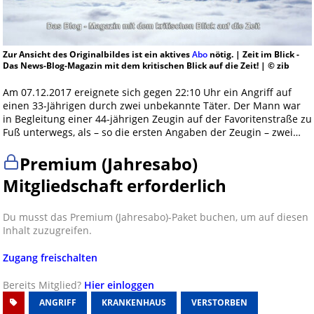
Zur Ansicht des Originalbildes ist ein aktives
Abo
nötig. | Zeit im Blick -
Das News-Blog-Magazin mit dem kritischen Blick auf die Zeit! | © zib
Am 07.12.2017 ereignete sich gegen 22:10 Uhr ein Angriff auf
einen 33-Jährigen durch zwei unbekannte Täter. Der Mann war
in Begleitung einer 44-jährigen Zeugin auf der Favoritenstraße zu
Fuß unterwegs, als – so die ersten Angaben der Zeugin – zwei…
Premium (Jahresabo)
Mitgliedschaft erforderlich
Du musst das Premium (Jahresabo)-Paket buchen, um auf diesen
Inhalt zuzugreifen.
Zugang freischalten
Bereits Mitglied?
Hier einloggen
ANGRIFF
KRANKENHAUS
VERSTORBEN