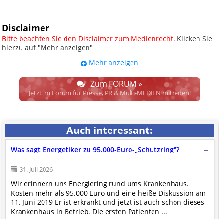
Disclaimer
Bitte beachten Sie den Disclaimer zum Medienrecht.
Klicken Sie
hierzu auf "Mehr anzeigen"
Mehr anzeigen
UPDATE: § 17 ECG seit 16.02.2024
weggefallen.
Zum FORUM »
Wir lassen den Disclaimertext dennoch so stehen, bis sich die
Jetzt im Forum für Presse, PR & Multi-MEDIEN mitreden!
Justiz im klaren ist, wodurch dieser und etliche weitere, damit
zusammenhängende Paragrafen ersetzt werden. Dzt. herrscht
auch in dem Bereich rechtsfreier Raum. D.h. noch mehr
Auch interessant:
Spielraum für das sog. "Richterrecht", welches alleine aufgrund
schwammiger Gesetze gewisse Parteien bevorzugen kann.
Was sagt Energetiker zu 95.000-Euro-„Schutzring“?
Wir verweisen hiermit auf den
Ausschluss der Verantwortlichkeit bei
Links
und betonen ausdrücklich, dass wir die im Abs. 1 des § 17 ECG
31. Juli 2026
genannte Überprüfung etwaiger Rechtswidrigkeit im verlinkten Inhalt
Wir erinnern uns Energiering rund ums Krankenhaus.
nicht immer gewährleisten können.
Kosten mehr als 95.000 Euro und eine heiße Diskussion am
Die Betreiber und die Autoren dieser Website sind weder Juristen, noch
11. Juni 2019 Er ist erkrankt und jetzt ist auch schon dieses
beschäftigen sie solche, dürfen und können daher
keine
Krankenhaus in Betrieb. Die ersten Patienten ...
Rechtsgutachten über externen Content
erstellen.