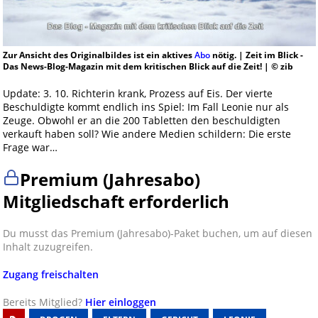
Zur Ansicht des Originalbildes ist ein aktives
Abo
nötig. | Zeit im Blick -
Das News-Blog-Magazin mit dem kritischen Blick auf die Zeit! | © zib
Update: 3. 10. Richterin krank, Prozess auf Eis. Der vierte
Beschuldigte kommt endlich ins Spiel: Im Fall Leonie nur als
Zeuge. Obwohl er an die 200 Tabletten den beschuldigten
verkauft haben soll? Wie andere Medien schildern: Die erste
Frage war…
Premium (Jahresabo)
Mitgliedschaft erforderlich
Du musst das Premium (Jahresabo)-Paket buchen, um auf diesen
Inhalt zuzugreifen.
Zugang freischalten
Bereits Mitglied?
Hier einloggen