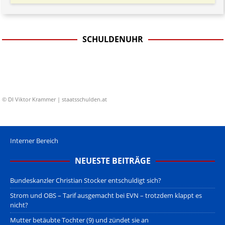
SCHULDENUHR
© DI Viktor Krammer | staatsschulden.at
Interner Bereich
NEUESTE BEITRÄGE
Bundeskanzler Christian Stocker entschuldigt sich?
Strom und OBS – Tarif ausgemacht bei EVN – trotzdem klappt es
nicht?
Mutter betäubte Tochter (9) und zündet sie an