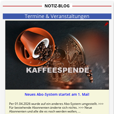
Bitte beachten Sie in dem Zusammenhang auch unsere
AGB
.
NOTIZ-BLOG
Termine & Veranstaltungen
Neues Abo-System startet am 1. Mai!
Per 01.04.2026 wurde auf ein anderes Abo-System umgestellt. >>>
Für bestehende Abonnenten änderte sich nichts. >>> Neue
Abonnenten und alle die es noch werden wollen, ...