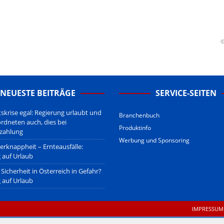
erstehen.
u den Betreibern der verlinkten Webseiten.
sberatung!
erwiegend u.o. ausschließlich von (meist ungerechtfertigten,
©
nd soll keine Herabwürdigung von Kanzleien darstellen, welche dies
gsetzen und hat aufgrund der nicht Vertrags-gebundenen Wirksamkeit
B
.
NEUESTE BEITRÄGE
SERVICE-SEITEN
tskrise egal: Regierung urlaubt und
Branchenbuch
ordneten auch, dies bei
Produktinfo
zahlung
Werbung und Sponsoring
erknappheit – Ernteausfälle:
 auf Urlaub
Sicherheit in Österreich in Gefahr?
 auf Urlaub
IMPRESSUM