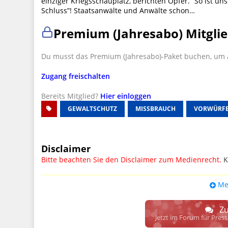
einziger Kriegsschauplatz, berichten Opfer. “So ist u
Schluss”! Staatsanwälte und Anwälte schon…
Premium (Jahresabo) Mitglie
Du musst das Premium (Jahresabo)-Paket buchen, um a
Zugang freischalten
Bereits Mitglied?
Hier einloggen
GEWALTSCHUTZ
MISSBRAUCH
VORWÜRF
Disclaimer
Bitte beachten Sie den Disclaimer zum Medienrecht.
K
UPDATE: § 17 ECG seit 16.02.2024 weg
Me
Wir lassen den Disclaimertext dennoch so stehen, bis s
weitere, damit zusammenhängende Paragrafen ersetzt 
Zu
Raum. D.h. noch mehr Spielraum für das sog. "Richte
Jetzt im Forum für Pres
gewisse Parteien bevorzugen kann.