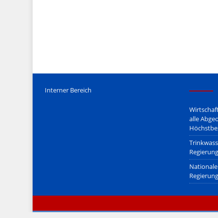
Mediengesetz
erfolgt, soweit wir als Nicht-Juristen dieses v
Wir stehen nicht in (ge)werblichen Zusammenhang mit uo. z
Etwaige Empfehlungen in diesem Bericht sind
keine Recht
Der Begriff "
Abmahnanwalt
" bezeichnet Juristen, welche üb
überzogenen, rechtlich fragwürdigen) Abmahnungen leben u
innerhalb gesetzlich verankerter Regeln tun.
Jener Disclaimer soll sich nicht über gültiges Recht hinwe
hpts. informativen Charakter.
Bitte beachten Sie in dem Zusammenhang auch unsere
AG
Interner Bereich
Wirtschaf
alle Abge
Höchstbe
Trinkwass
Regierung
Nationale 
Regierung