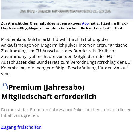
Zur Ansicht des Originalbildes ist ein aktives
Abo
nötig. | Zeit im Blick -
Das News-Blog-Magazin mit dem kritischen Blick auf die Zeit! | © zib
Problemkind Milchmarkt: EU will durch Erhöhung der
Ankaufsmenge von Magermilchpulver intervenieren. “Kritische
Zustimmung” im EU-Ausschuss des Bundesrats “Kritische
Zustimmung” gab es heute von den Mitgliedern des EU-
Ausschusses des Bundesrats zum Verordnungsvorschlag der EU-
Kommission, die mengenmäßige Beschränkung für den Ankauf
von…
Premium (Jahresabo)
Mitgliedschaft erforderlich
Du musst das Premium (Jahresabo)-Paket buchen, um auf diesen
Inhalt zuzugreifen.
Zugang freischalten