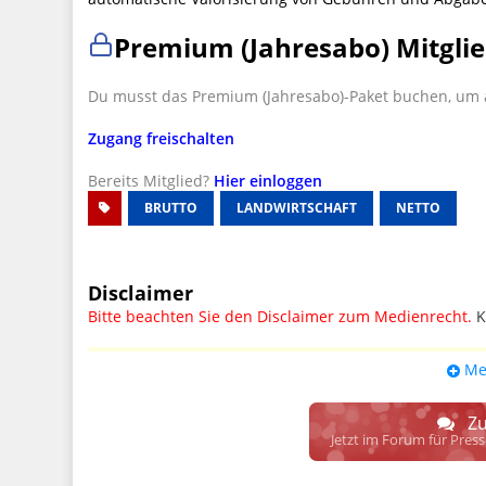
Premium (Jahresabo) Mitglie
Du musst das Premium (Jahresabo)-Paket buchen, um a
Zugang freischalten
Bereits Mitglied?
Hier einloggen
BRUTTO
LANDWIRTSCHAFT
NETTO
Disclaimer
Bitte beachten Sie den Disclaimer zum Medienrecht.
K
UPDATE: § 17 ECG seit 16.02.2024 weg
Me
Wir lassen den Disclaimertext dennoch so stehen, bis s
weitere, damit zusammenhängende Paragrafen ersetzt 
Zu
Raum. D.h. noch mehr Spielraum für das sog. "Richte
Jetzt im Forum für Pres
gewisse Parteien bevorzugen kann.
Wir verweisen hiermit auf den
Ausschluss der Verantwortlic