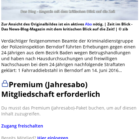
Zur Ansicht des Originalbildes ist ein aktives
Abo
nötig. | Zeit im Blick -
Das News-Blog-Magazin mit dem kritischen Blick auf die Zeit! | © zib
Verdächtiger festgenommen Beamte der Kriminaldienstgruppe
der Polizeiinspektion Berndorf führten Erhebungen gegen einen
24-Jährigen aus dem Bezirk Baden wegen Betrugshandlungen
und haben nach Hausdurchsuchungen und freiwilligen
Nachschauen bei dem 24-Jährigen nachfolgende Straftaten
geklärt: 1 Fahrraddiebstahl in Berndorf am 14. Juni 2016…
Premium (Jahresabo)
Mitgliedschaft erforderlich
Du musst das Premium (Jahresabo)-Paket buchen, um auf diesen
Inhalt zuzugreifen.
Zugang freischalten
Bereits Mitglied?
Hier einloggen