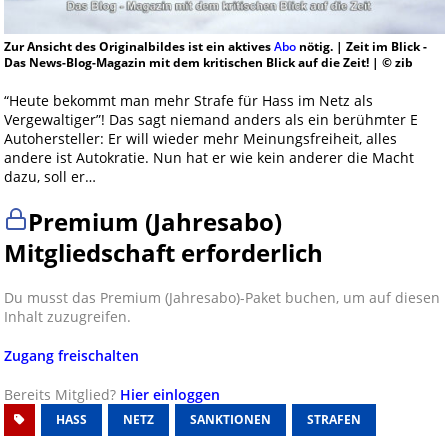
Zur Ansicht des Originalbildes ist ein aktives
Abo
nötig. | Zeit im Blick -
Das News-Blog-Magazin mit dem kritischen Blick auf die Zeit! | © zib
“Heute bekommt man mehr Strafe für Hass im Netz als
Vergewaltiger”! Das sagt niemand anders als ein berühmter E
Autohersteller: Er will wieder mehr Meinungsfreiheit, alles
andere ist Autokratie. Nun hat er wie kein anderer die Macht
dazu, soll er…
Premium (Jahresabo)
Mitgliedschaft erforderlich
Du musst das Premium (Jahresabo)-Paket buchen, um auf diesen
Inhalt zuzugreifen.
Zugang freischalten
Bereits Mitglied?
Hier einloggen
HASS
NETZ
SANKTIONEN
STRAFEN