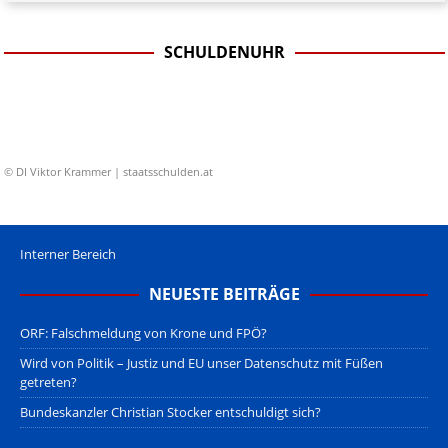
SCHULDENUHR
© DI Viktor Krammer | staatsschulden.at
Interner Bereich
NEUESTE BEITRÄGE
ORF: Falschmeldung von Krone und FPÖ?
Wird von Politik – Justiz und EU unser Datenschutz mit Füßen
getreten?
Bundeskanzler Christian Stocker entschuldigt sich?