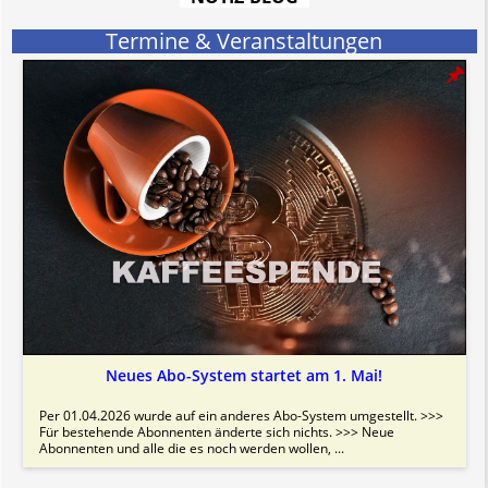
hat aufgrund der nicht Vertrags-gebundenen Wirksamkeit hpts.
informativen Charakter.
Termine & Veranstaltungen
Bitte beachten Sie in dem Zusammenhang auch unsere
AGB
.
Neues Abo-System startet am 1. Mai!
Per 01.04.2026 wurde auf ein anderes Abo-System umgestellt. >>>
Für bestehende Abonnenten änderte sich nichts. >>> Neue
Abonnenten und alle die es noch werden wollen, ...