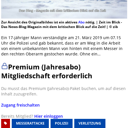
Zur Ansicht des Originalbildes ist ein aktives
Abo
nötig. | Zeit im Blick -
Das News-Blog-Magazin mit dem kritischen Blick auf die Zeit! | © zib
Ein 17-jähriger Mann verständigte am 21. März 2019 um 07.15
Uhr die Polizei und gab bekannt, dass er am Weg in die Arbeit
von einem unbekannten Mann von hinten mit einem Messer in
den rechten Oberarm gestochen wurde. Ohne ein…
Premium (Jahresabo)
Mitgliedschaft erforderlich
Du musst das Premium (Jahresabo)-Paket buchen, um auf diesen
Inhalt zuzugreifen.
Zugang freischalten
Bereits Mitglied?
Hier einloggen
MESSERATTACKE
POLIZEI
VERLETZUNG