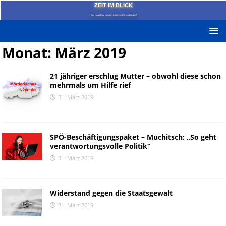
ZEIT IM BLICK
Das News-Blog mit dem kritischen Blick auf die Zeit!
Monat:
März 2019
21 jähriger erschlug Mutter – obwohl diese schon
mehrmals um Hilfe rief
31. März 2019
SPÖ-Beschäftigungspaket – Muchitsch: „So geht
verantwortungsvolle Politik“
31. März 2019
Widerstand gegen die Staatsgewalt
31. März 2019