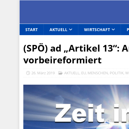
START
AKTUELL
WIRTSCHAFT
(SPÖ) ad „Artikel 13“:
vorbeireformiert
26. März 2019
AKTUELL
,
EU
,
MENSCHEN
,
POLITIK
,
W