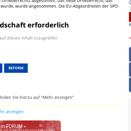
-Urheberrechts abgestimmt. Das neue Urheberrecht, das
en wurde, wurde angenommen. Die EU-Abgeordneten der SPÖ
dschaft erforderlich
P
uf diesen Inhalt zuzugreifen.
REFORM
licken Sie hierzu auf "Mehr anzeigen"
gefallen.
hr anzeigen
ich die Justiz im klaren ist, wodurch dieser und etliche
werden. Dzt. herrscht auch in dem Bereich rechtsfreier
m FORUM »
rrecht", welches alleine aufgrund schwammiger Gesetze
se, PR & Multi-MEDIEN mitreden!