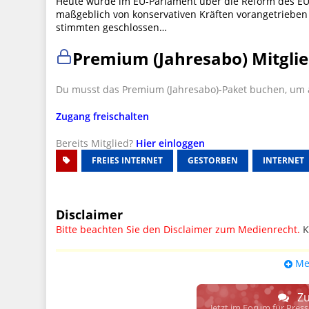
Heute wurde im EU-Parlament über die Reform des EU
maßgeblich von konservativen Kräften vorangetrieb
stimmten geschlossen…
Premium (Jahresabo) Mitglie
Du musst das Premium (Jahresabo)-Paket buchen, um a
Zugang freischalten
Bereits Mitglied?
Hier einloggen
FREIES INTERNET
GESTORBEN
INTERNET
Disclaimer
Bitte beachten Sie den Disclaimer zum Medienrecht.
K
UPDATE: § 17 ECG seit 16.02.2024 weg
Me
Wir lassen den Disclaimertext dennoch so stehen, bis s
weitere, damit zusammenhängende Paragrafen ersetzt 
Zu
Raum. D.h. noch mehr Spielraum für das sog. "Richte
Jetzt im Forum für Pres