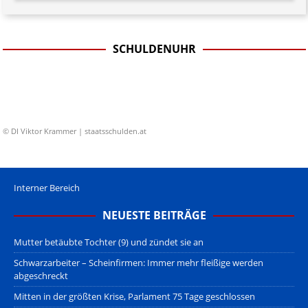
SCHULDENUHR
© DI Viktor Krammer | staatsschulden.at
Interner Bereich
NEUESTE BEITRÄGE
Mutter betäubte Tochter (9) und zündet sie an
Schwarzarbeiter – Scheinfirmen: Immer mehr fleißige werden
abgeschreckt
Mitten in der größten Krise, Parlament 75 Tage geschlossen