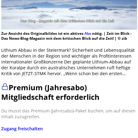
Zur Ansicht des Originalbildes ist ein aktives
Abo
nötig. | Zeit im Blick -
Das News-Blog-Magazin mit dem kritischen Blick auf die Zeit! | © zib
Lithium Abbau in der Steiermark? Sicherheit und Lebensqualität
der Menschen in der Region sind wichtiger als Profitinteressen
internationaler Großkonzerne Der geplante Lithium-Abbau auf
der Koralpe durch ein australisches Unternehmen ruft heftige
Kritik von JETZT-STMK hervor. „Wenn schon bei den ersten…
Premium (Jahresabo)
Mitgliedschaft erforderlich
Du musst das Premium (Jahresabo)-Paket buchen, um auf diesen
Inhalt zuzugreifen.
Zugang freischalten