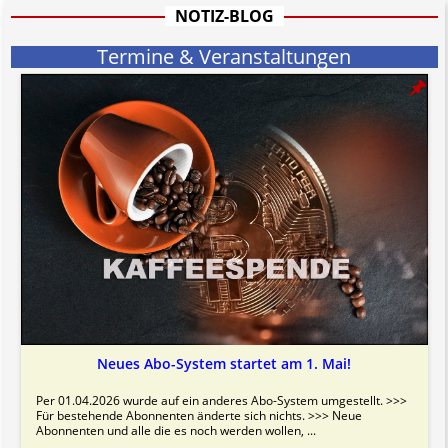
Bitte beachten Sie in dem Zusammenhang auch unsere
AGB
.
NOTIZ-BLOG
Termine & Veranstaltungen
Neues Abo-System startet am 1. Mai!
Per 01.04.2026 wurde auf ein anderes Abo-System umgestellt. >>>
Für bestehende Abonnenten änderte sich nichts. >>> Neue
Abonnenten und alle die es noch werden wollen, ...