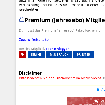
unzähligen Fällen von sexuellem Missbrauch ist die St
Vertuschung, und falls dies nicht mehr funktioniert: 
geschieht es…
Premium (Jahresabo) Mitglie
Du musst das Premium (Jahresabo)-Paket buchen, um a
Zugang freischalten
Bereits Mitglied?
Hier einloggen
KIRCHE
MISSBRAUCH
PRIESTER
Disclaimer
Bitte beachten Sie den Disclaimer zum Medienrecht.
K
UPDATE: § 17 ECG seit 16.02.2024 weg
Me
Wir lassen den Disclaimertext dennoch so stehen, bis s
weitere, damit zusammenhängende Paragrafen ersetzt 
Zu
Raum. D.h. noch mehr Spielraum für das sog. "Richte
Jetzt im Forum für Pres