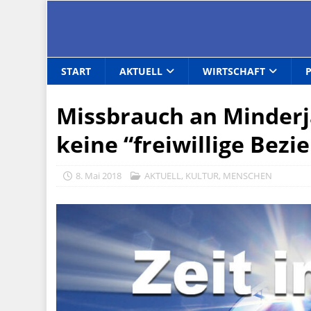
START
AKTUELL
WIRTSCHAFT
Missbrauch an Minderjä
keine “freiwillige Bezi
8. Mai 2018
AKTUELL
,
KULTUR
,
MENSCHEN