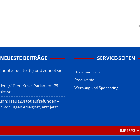
erstehen.
u den Betreibern der verlinkten Webseiten.
sberatung!
erwiegend u.o. ausschließlich von (meist ungerechtfertigten,
©
nd soll keine Herabwürdigung von Kanzleien darstellen, welche dies
gsetzen und hat aufgrund der nicht Vertrags-gebundenen Wirksamkeit
B
.
NEUESTE BEITRÄGE
SERVICE-SEITEN
täubte Tochter (9) und zündet sie
Branchenbuch
Produktinfo
 der größten Krise, Parlament 75
Werbung und Sponsoring
hlossen
unn: Frau (28) tot aufgefunden –
ch vor Tagen erreignet, erst jetzt
IMPRESSUM