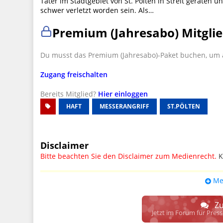
Täter im Stadtgebiet von St. Pölten in Streit geraten
schwer verletzt worden sein. Als…
Premium (Jahresabo) Mitglie
Du musst das Premium (Jahresabo)-Paket buchen, um a
Zugang freischalten
Bereits Mitglied?
Hier einloggen
HAFT
MESSERANGRIFF
ST.PÖLTEN
Disclaimer
Bitte beachten Sie den Disclaimer zum Medienrecht.
K
UPDATE: § 17 ECG seit 16.02.2024 weg
Me
Wir lassen den Disclaimertext dennoch so stehen, bis s
weitere, damit zusammenhängende Paragrafen ersetzt 
Zu
Raum. D.h. noch mehr Spielraum für das sog. "Richte
Jetzt im Forum für Pres
gewisse Parteien bevorzugen kann.