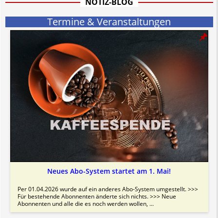
NOTIZ-BLOG
Bitte beachten Sie in dem Zusammenhang auch unsere
AGB
.
Termine & Veranstaltungen
Neues Abo-System startet am 1. Mai!
Per 01.04.2026 wurde auf ein anderes Abo-System umgestellt. >>>
Für bestehende Abonnenten änderte sich nichts. >>> Neue
Abonnenten und alle die es noch werden wollen, ...