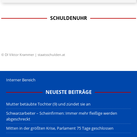
SCHULDENUHR
© DI Viktor Krammer | staatsschulden.at
Interner Bereich
NEUESTE BEITRÄGE
Mutter betäubte Tochter (9) und zündet sie an
Schwarzarbeiter – Scheinfirmen: Immer mehr fleißige werden
abgeschreckt
Mitten in der größten Krise, Parlament 75 Tage geschlossen