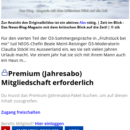
Zur Ansicht des Originalbildes ist ein aktives
Abo
nötig. | Zeit im Blick -
Das News-Blog-Magazin mit dem kritischen Blick auf die Zeit! | © zib
Für den vierten Teil der Ö3-Sommergespräche in „Frühstück bei
mir“ lud NEOS-Chefin Beate Meinl-Reisinger Ö3-Moderatorin
Claudia Stöckl ins Ausseerland ein, wo sie seit vielen Jahren
Urlaub macht. Vor einem Jahr hat sie sich mit ihrem Mann auch
ein Haus in…
Premium (Jahresabo)
Mitgliedschaft erforderlich
Du musst das Premium (Jahresabo)-Paket buchen, um auf diesen
Inhalt zuzugreifen.
Zugang freischalten
Bereits Mitglied?
Hier einloggen