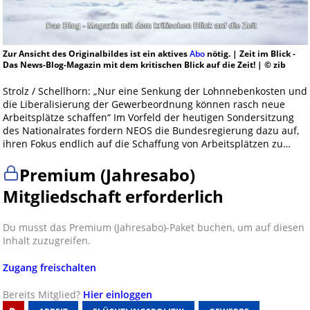
Zur Ansicht des Originalbildes ist ein aktives
Abo
nötig. | Zeit im Blick -
Das News-Blog-Magazin mit dem kritischen Blick auf die Zeit! | © zib
Strolz / Schellhorn: „Nur eine Senkung der Lohnnebenkosten und
die Liberalisierung der Gewerbeordnung können rasch neue
Arbeitsplätze schaffen“ Im Vorfeld der heutigen Sondersitzung
des Nationalrates fordern NEOS die Bundesregierung dazu auf,
ihren Fokus endlich auf die Schaffung von Arbeitsplätzen zu…
Premium (Jahresabo)
Mitgliedschaft erforderlich
Du musst das Premium (Jahresabo)-Paket buchen, um auf diesen
Inhalt zuzugreifen.
Zugang freischalten
Bereits Mitglied?
Hier einloggen