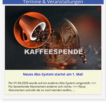
Termine & Veranstaltungen
Bitte beachten Sie in dem Zusammenhang auch unsere
AGB
.
Neues Abo-System startet am 1. Mai!
Per 01.04.2026 wurde auf ein anderes Abo-System umgestellt. >>>
Für bestehende Abonnenten änderte sich nichts. >>> Neue
Abonnenten und alle die es noch werden wollen, ...