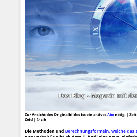
Zur Ansicht des Originalbildes ist ein aktives
Abo
nötig. | Zei
Zeit! | © zib
Die Methoden und
Berechnungsformeln, welche das a
nun vorbei: Es gibt ab dem 1. April eine neue, einfa