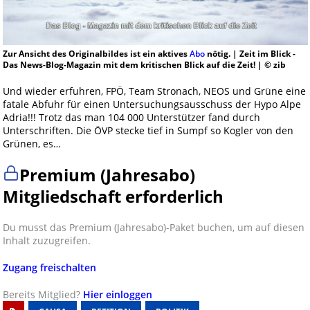
Zur Ansicht des Originalbildes ist ein aktives
Abo
nötig. | Zeit im Blick -
Das News-Blog-Magazin mit dem kritischen Blick auf die Zeit! | © zib
Und wieder erfuhren, FPÖ, Team Stronach, NEOS und Grüne eine
fatale Abfuhr für einen Untersuchungsausschuss der Hypo Alpe
Adria!!! Trotz das man 104 000 Unterstützer fand durch
Unterschriften. Die ÖVP stecke tief in Sumpf so Kogler von den
Grünen, es…
Premium (Jahresabo)
Mitgliedschaft erforderlich
Du musst das Premium (Jahresabo)-Paket buchen, um auf diesen
Inhalt zuzugreifen.
Zugang freischalten
Bereits Mitglied?
Hier einloggen