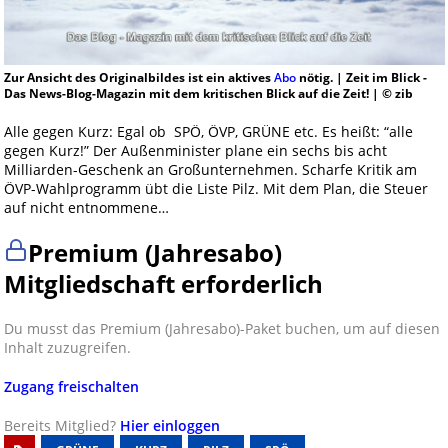
Zur Ansicht des Originalbildes ist ein aktives
Abo
nötig. | Zeit im Blick -
Das News-Blog-Magazin mit dem kritischen Blick auf die Zeit! | © zib
Alle gegen Kurz: Egal ob SPÖ, ÖVP, GRÜNE etc. Es heißt: “alle
gegen Kurz!” Der Außenminister plane ein sechs bis acht
Milliarden-Geschenk an Großunternehmen. Scharfe Kritik am
ÖVP-Wahlprogramm übt die Liste Pilz. Mit dem Plan, die Steuer
auf nicht entnommene…
Premium (Jahresabo)
Mitgliedschaft erforderlich
Du musst das Premium (Jahresabo)-Paket buchen, um auf diesen
Inhalt zuzugreifen.
Zugang freischalten
Bereits Mitglied?
Hier einloggen