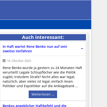
Auch interessant:
In Haft wartet Rene Benko nun auf sein
zweites Verfahren
16. Oktober 2025
Rene Benko wurde ja gestern zu 24 Monaten Haft
verurteilt! Legale Schlupflöcher wie die Politik
zugibt, trotzdem Strafe? Nicht alles war legal,
natürlich, aber vieles ist legal, einfach lesen.
Politiker und Expolitiker auf die Anklagebank ...
Weiterlesen …
Benkos angeblicher Haftbefehl und die