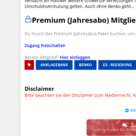
Verdacht an Politiker weitere schwerste Verletzunge
Unschuldsvermutung gelten. Auch ohne Benko geht…
Premium (Jahresabo) Mitglie
Du musst das Premium (Jahresabo)-Paket buchen, um a
Zugang freischalten
Bereits Mitglied?
Hier einloggen
ANKLAGEBANK
BENKO
EX - REGIERUNG
Disclaimer
Bitte beachten Sie den Disclaimer zum Medienrecht.
K
UPDATE: § 17 ECG seit 16.02.2024 weg
Me
Wir lassen den Disclaimertext dennoch so stehen, bis s
weitere, damit zusammenhängende Paragrafen ersetzt 
Zu
Raum. D.h. noch mehr Spielraum für das sog. "Richte
Jetzt im Forum für Pres
gewisse Parteien bevorzugen kann.