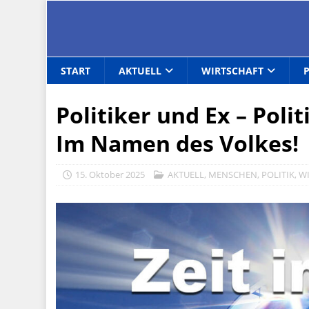
START
AKTUELL
WIRTSCHAFT
Politiker und Ex – Poli
Im Namen des Volkes!
15. Oktober 2025
AKTUELL
,
MENSCHEN
,
POLITIK
,
W