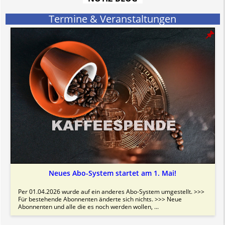
Bitte beachten Sie in dem Zusammenhang auch unsere
AGB
.
Termine & Veranstaltungen
Neues Abo-System startet am 1. Mai!
Per 01.04.2026 wurde auf ein anderes Abo-System umgestellt. >>>
Für bestehende Abonnenten änderte sich nichts. >>> Neue
Abonnenten und alle die es noch werden wollen, ...