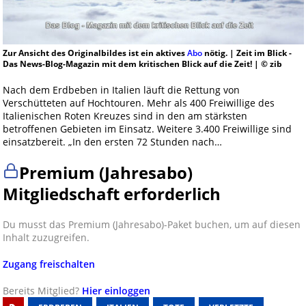
Zur Ansicht des Originalbildes ist ein aktives
Abo
nötig. | Zeit im Blick -
Das News-Blog-Magazin mit dem kritischen Blick auf die Zeit! | © zib
Nach dem Erdbeben in Italien läuft die Rettung von
Verschütteten auf Hochtouren. Mehr als 400 Freiwillige des
Italienischen Roten Kreuzes sind in den am stärksten
betroffenen Gebieten im Einsatz. Weitere 3.400 Freiwillige sind
einsatzbereit. „In den ersten 72 Stunden nach…
Premium (Jahresabo)
Mitgliedschaft erforderlich
Du musst das Premium (Jahresabo)-Paket buchen, um auf diesen
Inhalt zuzugreifen.
Zugang freischalten
Bereits Mitglied?
Hier einloggen