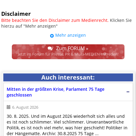
Disclaimer
Bitte beachten Sie den Disclaimer zum Medienrecht.
Klicken Sie
hierzu auf "Mehr anzeigen"
Mehr anzeigen
UPDATE: § 17 ECG seit 16.02.2024
weggefallen.
Zum FORUM »
Wir lassen den Disclaimertext dennoch so stehen, bis sich die
Jetzt im Forum für Presse, PR & Multi-MEDIEN mitreden!
Justiz im klaren ist, wodurch dieser und etliche weitere, damit
zusammenhängende Paragrafen ersetzt werden. Dzt. herrscht
auch in dem Bereich rechtsfreier Raum. D.h. noch mehr
Auch interessant:
Spielraum für das sog. "Richterrecht", welches alleine aufgrund
schwammiger Gesetze gewisse Parteien bevorzugen kann.
Mitten in der größten Krise, Parlament 75 Tage
Wir verweisen hiermit auf den
Ausschluss der Verantwortlichkeit bei
geschlossen
Links
und betonen ausdrücklich, dass wir die im Abs. 1 des § 17 ECG
genannte Überprüfung etwaiger Rechtswidrigkeit im verlinkten Inhalt
6. August 2026
nicht immer gewährleisten können.
30. 8. 2025. Und im August 2026 wiederholt sich alles und
Die Betreiber und die Autoren dieser Website sind weder Juristen, noch
es ist noch schlimmer. Viel schlimmer. Unverantwortliche
beschäftigen sie solche, dürfen und können daher
keine
Politik, es ist noch viel mehr, was hier geschieht! Politiker in
Rechtsgutachten über externen Content
erstellen.
der Hängematte. Archiv: 30.8.2025 75 Tage ...
Der Pflicht gem. Abs. 2, § 17 ECG kommen wir erst nach Einlangen