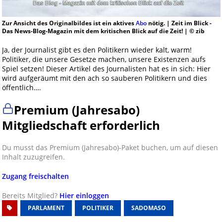
Zur Ansicht des Originalbildes ist ein aktives
Abo
nötig. | Zeit im Blick -
Das News-Blog-Magazin mit dem kritischen Blick auf die Zeit! | © zib
Ja, der Journalist gibt es den Politikern wieder kalt, warm!
Politiker, die unsere Gesetze machen, unsere Existenzen aufs
Spiel setzen! Dieser Artikel des Journalisten hat es in sich: Hier
wird aufgeräumt mit den ach so sauberen Politikern und dies
öffentlich….
Premium (Jahresabo)
Mitgliedschaft erforderlich
Du musst das Premium (Jahresabo)-Paket buchen, um auf diesen
Inhalt zuzugreifen.
Zugang freischalten
Bereits Mitglied?
Hier einloggen
PARLAMENT
POLITIKER
SADOMASO